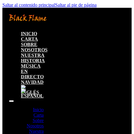
Saltar al contenido principal
Saltar al pie de página
INICIO
CARTA
SOBRE
NOSOTROS
NUESTRA
HISTORIA
MÚSICA
EN
DIRECTO
NAVIDAD
Inicio
Carta
Sobre
Nosotros
Nuestra