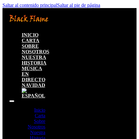
Saltar al contenido principal
Saltar al pie de página
INICIO
CARTA
SOBRE
NOSOTROS
NUESTRA
HISTORIA
MÚSICA
EN
DIRECTO
NAVIDAD
Inicio
Carta
Sobre
Nosotros
Nuestra
Historia