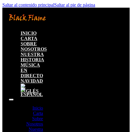
Saltar al contenido principal
Saltar al pie de página
INICIO
CARTA
SOBRE
NOSOTROS
NUESTRA
HISTORIA
MÚSICA
EN
DIRECTO
NAVIDAD
Inicio
Carta
Sobre
Nosotros
Nuestra