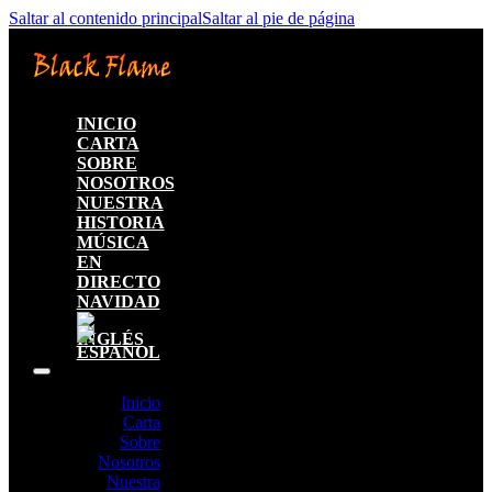
Saltar al contenido principal
Saltar al pie de página
INICIO
CARTA
SOBRE
NOSOTROS
NUESTRA
HISTORIA
MÚSICA
EN
DIRECTO
NAVIDAD
Inicio
Carta
Sobre
Nosotros
Nuestra