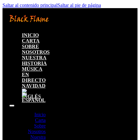
Saltar al contenido principal
Saltar al pie de página
INICIO
CARTA
SOBRE
NOSOTROS
NUESTRA
HISTORIA
MÚSICA
EN
DIRECTO
NAVIDAD
Inicio
Carta
Sobre
Nosotros
Nuestra