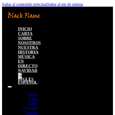
Saltar al contenido principal
Saltar al pie de página
INICIO
CARTA
SOBRE
NOSOTROS
NUESTRA
HISTORIA
MÚSICA
EN
DIRECTO
NAVIDAD
Inicio
Carta
Sobre
Nosotros
Nuestra