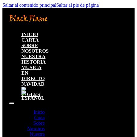
Saltar al contenido principal
Saltar al pie de página
INICIO
CARTA
SOBRE
NOSOTROS
NUESTRA
HISTORIA
MÚSICA
EN
DIRECTO
NAVIDAD
Inicio
Carta
Sobre
Nosotros
Nuestra