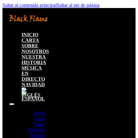
Saltar al contenido principal
Saltar al pie de página
INICIO
CARTA
SOBRE
NOSOTROS
NUESTRA
HISTORIA
MÚSICA
EN
DIRECTO
NAVIDAD
Inicio
Carta
Sobre
Nosotros
Nuestra